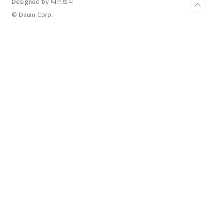
Designed by 티스토리
© Daum Corp.